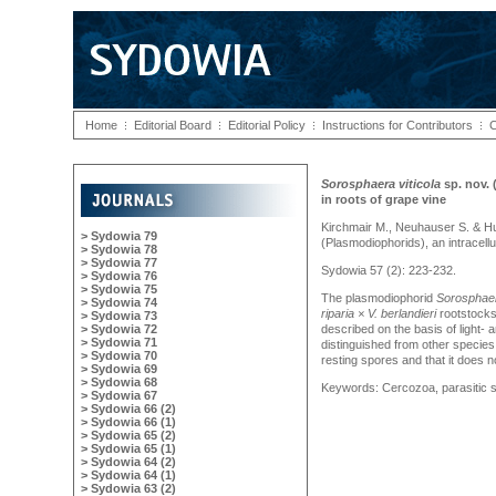
Home
Editorial Board
Editorial Policy
Instructions for Contributors
C
Sorosphaera viticola
sp. nov. 
in roots of grape vine
Kirchmair M., Neuhauser S. & H
> Sydowia 79
(Plasmodiophorids), an intracellul
> Sydowia 78
> Sydowia 77
Sydowia 57 (2): 223-232.
> Sydowia 76
> Sydowia 75
The plasmodiophorid
Sorosphaer
> Sydowia 74
riparia × V. berlandieri
rootstock
> Sydowia 73
> Sydowia 72
described on the basis of light-
> Sydowia 71
distinguished from other species 
> Sydowia 70
resting spores and that it does n
> Sydowia 69
> Sydowia 68
Keywords: Cercozoa, parasitic 
> Sydowia 67
> Sydowia 66 (2)
> Sydowia 66 (1)
> Sydowia 65 (2)
> Sydowia 65 (1)
> Sydowia 64 (2)
> Sydowia 64 (1)
> Sydowia 63 (2)