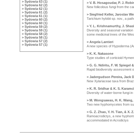
> Sydowia 63 (1)
> V. B. Hosagoudar, P. J. Rob
> Sydowia 62 (2)
New foliicolous fungi from the ca
> Sydowia 62 (1)
> Sydowia 61 (2)
> Siegfried Keller, Jaroslav 
> Sydowia 61 (1)
Tarichium hylobii sp. nov., a pat
> Sydowia 60 (2)
> Sydowia 60 (1)
> Y. L. Krishnamurthy, J. Shas
> Sydowia 59 (2)
> Sydowia 59 (1)
Diversity and seasonal variation
> Sydowia 58 (2)
some medicinal trees of the Wes
> Sydowia 58 (1)
> Sydowia 57 (2)
> Angela Lantieri
> Sydowia 57 (1)
A new species of Hypoderma (As
> K. K. Nakasone
Type studies of corticioid Hyme
> G. G. Ndiritu, F. W. Spiegel
Rapid biodiversity assessment 
> Jadergudson Pereira, Jack 
New Xylariaceae taxa from Brazi
> K. R. Sridhar & K. S. Karam
Diversity of water-borne fungi in
> M. Wongsawas, H. K. Wang, K
Two new hyphomycetes from sub
> G. Z. Zhao, Y. H. Tian, & X. Z
Ramoacrodictys, a new hyphomy
accommodated in Acrodictys