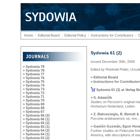
Home
Editorial Board
Editorial Policy
Instructions for Contributors
C
Sydowia 61 (2)
Issued December 30th, 2009
> Sydowia 79
Edited by Reinhold Pöder, Ursula
> Sydowia 78
> Sydowia 77
> Editorial Board
> Sydowia 76
> Sydowia 75
> Instructions for Contributor
> Sydowia 74
> Sydowia 73
Sydowia 61 (2) at Verlag B
> Sydowia 72
> Sydowia 71
> S. Adamčik
> Sydowia 70
Studies on Persoon‘s original ma
> Sydowia 69
Herbarium Nederland, Leiden
> Sydowia 68
> Sydowia 67
> Z. Bahcecioglu, R. Berndt &
> Sydowia 66 (2)
Puccinia ardahanensis sp. nov.,
> Sydowia 66 (1)
> Sydowia 65 (2)
> Gastón Guzmán, Egon Horak,
> Sydowia 65 (1)
> Sydowia 64 (2)
Further studies on Psilocybe fr
> Sydowia 64 (1)
America, with descriptions of n
> Sydowia 63 (2)