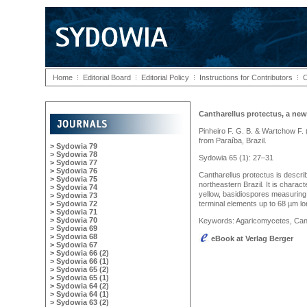
Home
Editorial Board
Editorial Policy
Instructions for Contributors
C
Cantharellus protectus, a new
Pinheiro F. G. B. & Wartchow F.
from Paraíba, Brazil.
> Sydowia 79
> Sydowia 78
Sydowia 65 (1): 27–31
> Sydowia 77
> Sydowia 76
Cantharellus protectus is descri
> Sydowia 75
northeastern Brazil. It is charac
> Sydowia 74
yellow, basidiospores measuring 
> Sydowia 73
> Sydowia 72
terminal elements up to 68 µm lon
> Sydowia 71
> Sydowia 70
Keywords: Agaricomycetes, Cant
> Sydowia 69
> Sydowia 68
eBook at Verlag Berger
> Sydowia 67
> Sydowia 66 (2)
> Sydowia 66 (1)
> Sydowia 65 (2)
> Sydowia 65 (1)
> Sydowia 64 (2)
> Sydowia 64 (1)
> Sydowia 63 (2)