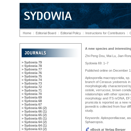
Home
Editorial Board
Editorial Policy
Instructions for Contributors
A new species and interestin
Zhi-Peng Dou, Mai Lu, Jian-Ro
> Sydowia 79
Sydowia 69: 1–7
> Sydowia 78
> Sydowia 77
Published online on December 1
> Sydowia 76
> Sydowia 75
Aplosporella macropycnidia, sp. 
> Sydowia 74
branch of Cerasus yedoensis in 
> Sydowia 73
morphologically characterized by 
> Sydowia 72
ostiole, verrucose, brown conid
> Sydowia 71
> Sydowia 70
relationships with other species
> Sydowia 69
morphology and ITS nrDNA, EF1
> Sydowia 68
prunicola is reported as a new r
> Sydowia 67
javeedii is collected from four di
> Sydowia 66 (2)
study.
> Sydowia 66 (1)
> Sydowia 65 (2)
Keywords: Aplosporellaceae, as
> Sydowia 65 (1)
> Sydowia 64 (2)
Sphaeropsis.
> Sydowia 64 (1)
> Sydowia 63 (2)
eBook at Verlag Berger